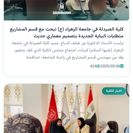
كلية الصيدلة في جامعة الزهراء (ع) تبحث مع قسم المشاريع
متطلبات البناية الجديدة بتصميم معماري حديث
ترأست الأستاذ الدكتورة نور هاتف الدباغ، عميد كلية الصيدلة في جامعة
الزهراء (عليها السلام) للبنات، اجتماع مجلس الكلية الذي عُقد بحضور
وفد من مهندسي قسم المشاريع في رئاسة الجامعة، لمناقشة
مستلزمات إنشاء البناية الجديدة الخاصة بالكلية، والمزمع تنفيذها
624
2025/05/06
بتصميم معما...
اخبار الكلية