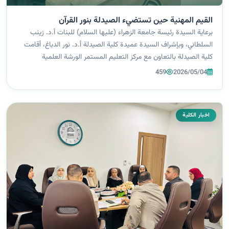
القيم المهنية حين تستضيء الصيدلة بنور القرآن
برعاية السيدة رئيسة جامعة الزهراء (عليها السلام) للبنات أ.د. زينب
السلطاني، وبإشراف السيدة عميدة كلية الصيدلة أ.د. نور الدباغ، أقامت
كلية الصيدلة بالتعاون مع مركز التعليم المستمر الورشة العلمية
الموسومة “أخلاقيات المهنة الصيدلانية في ضوء القيم القرآنية”. قدّم...
459
2026/05/04
اخبار الكلية