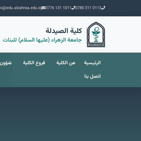
fo@edu.alzahraa.edu.iq
0776 131 1011
0780 311 0113
كلية الصيدلة
جامعة الزهراء (عليها السلام) للبنات
الرئيسية
عن الكلية
فروع الكلية
شؤون 
اتصل بنا