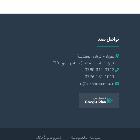
تواصل معنا
العراق - كربلاء المقدسة
طريق كربلاء - بغداد ( مقابل عمود 70)
0780 311 0113
0776 131 1011
info@alzahraa.edu.iq
تحميل من
Google Play
|
سياسة الخصوصية
الشروط والأحكام