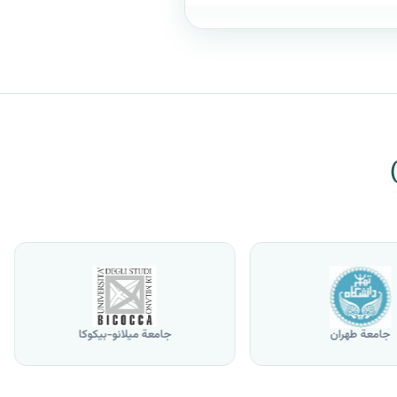
جامعة طهران
جامعة ميلانو-بيكوكا