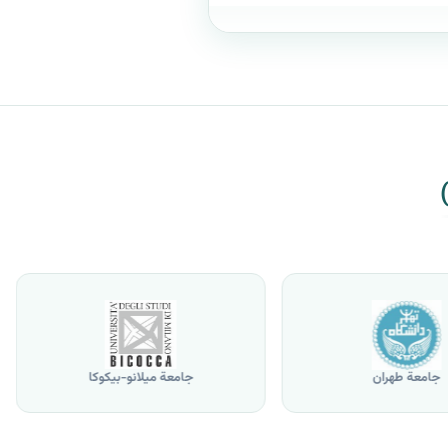
جامعة طهران
جامعة ميلانو-بيكوكا