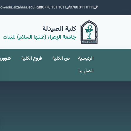
fo@edu.alzahraa.edu.iq
0776 131 1011
0780 311 0113
كلية الصيدلة
جامعة الزهراء (عليها السلام) للبنات
الرئيسية
عن الكلية
فروع الكلية
شؤون 
اتصل بنا