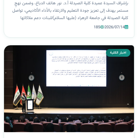
بإشراف السيدة عميدة كلية الصيدلة أ.د. نور هاتف الدباغ، وضمن نهجٍ
مستمر يهدف إلى تعزيز جودة التعليم والارتقاء بالأداء الأكاديمي، تواصل
كلية الصيدلة في جامعة الزهراء (عليها السلام)للبنات دعم ملاكاتها
التدريسية ومتابعة استكمال متطلبات وزارة التعليم العالي والبحث...
185
2026/07/14
اخبار الكلية