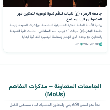
جامعة الزهراء (ع) للبنات تنظّم ندوة توعوية لتمكين دور
المكفوفين في المجتمع
برعاية الأمانة العامة للعتبة الحسينية المقدسة، وبإشراف السيدة رئيسة
جامعة الزهراء(ع) للبنات أ.د زينب الملا السلطاني ، نظّمت كلية الصيدلة
بالتعاون مع وحدة ذوي الهمم ومنظمة البصيرة الثقافية لرعاية
المكفوفين، ندوة تثقيفية توعوية بعنوان “نحو أُفق أرحب لتمكين دور ا...
981
2025/01/06
الجامعات المتعاونة – مذكرات التفاهم
(MoUs)
معاً نحو التميز الأكاديمي والتعاون المشترك لبناء مستقبل أفضل