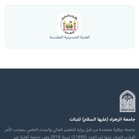
العتبة الحسينية المقدسة
جامعة الزهراء (عليها السلام) للبنات
جامعة عراقية معتمدة من قبل وزارة التعليم العالي والبحث العلمي بموجب الأمر
الوزاري الصادر منها ذي العدد (21890) لسنة 2018 وهي جامعة أهلية غير