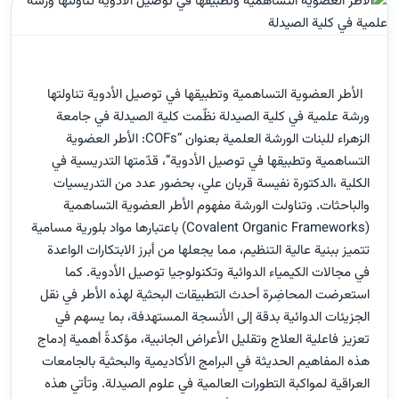
الأطر العضوية التساهمية وتطبيقها في توصيل الأدوية تناولتها
ورشة علمية في كلية الصيدلة نظّمت كلية الصيدلة في جامعة
الزهراء للبنات الورشة العلمية بعنوان “COFs: الأطر العضوية
التساهمية وتطبيقها في توصيل الأدوية”، قدّمتها التدريسية في
الكلية ،الدكتورة نفيسة قربان علي، بحضور عدد من التدريسيات
والباحثات. وتناولت الورشة مفهوم الأطر العضوية التساهمية
(Covalent Organic Frameworks) باعتبارها مواد بلورية مسامية
تتميز ببنية عالية التنظيم، مما يجعلها من أبرز الابتكارات الواعدة
في مجالات الكيمياء الدوائية وتكنولوجيا توصيل الأدوية. كما
استعرضت المحاضِرة أحدث التطبيقات البحثية لهذه الأطر في نقل
الجزيئات الدوائية بدقة إلى الأنسجة المستهدفة، بما يسهم في
تعزيز فاعلية العلاج وتقليل الأعراض الجانبية، مؤكدةً أهمية إدماج
هذه المفاهيم الحديثة في البرامج الأكاديمية والبحثية بالجامعات
العراقية لمواكبة التطورات العالمية في علوم الصيدلة. وتأتي هذه