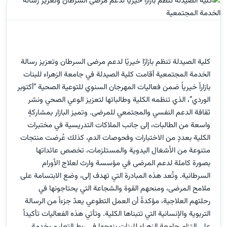
كلية الصيدلة تنظم بازارًا خيريًا لدعم مرضى السرطان وتعزيز رسالة
الخدمة المجتمعية أقامت كلية الصيدلة في جامعة الزهراء للبنات
بازاراً خيرياً ضمن فعاليات المهرجان السنوي للتوعية الصحية “أكتوبر
الوردي”، الذي تنظمه الكلية وطالباتها لتعزيز الوعي الصحي ونشر
ثقافة الدعم النفسي والمجتمعي للمرضى. وتميز البازار بمشاركةٍ
واسعة من الطالبات، إلى جانب الملاكات التدريسية في مختبرات
الكلية بعددٍ من الاختبارات وفحوصات الدم، كذلك عُرضت منتجات
متنوعة من الأشغال اليدوية والمستلزمات، تخصص عائداتها
بصورة كاملة لدعم المرضى في مؤسسة وارث لعلاج الأورام
السرطانية. وتُعد هذه المبادرة التي تهدف إلى، وضع الابتسامة على
ملامح المرضى، ومنحهم القوة والشجاعة التي يحتاجونها في
رحلتهم العلاجية، مؤكدةً أن العمل التطوعي يعدّ جزءاً من الرسالة
التربوية والإنسانية التي تتبناها الكلية. وتأتي هذه الفعاليات تأكيداً
على التزام جامعة الزهراء للبنات بنهجها في ربط التعليم بخدمة