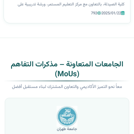
كلية الصيدلة، بالتعاون مع مركز التعليم المستمر، ورشة تدريبية على
جهاز المنضدة التشريحية الافتراضية قدمتها التدريسية م.م. لقاء
792
2025/01/22
أحمد....
الجامعات المتعاونة – مذكرات التفاهم
(MoUs)
معاً نحو التميز الأكاديمي والتعاون المشترك لبناء مستقبل أفضل
جامعة طهران