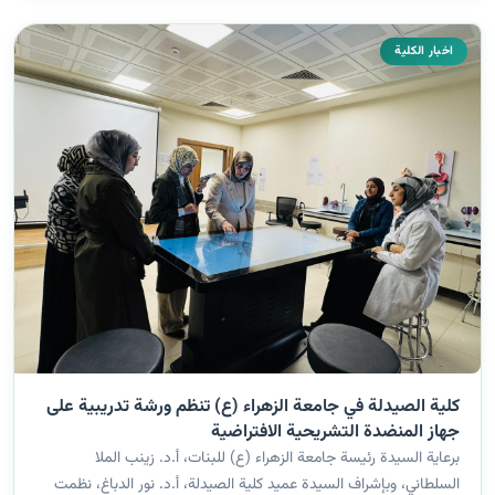
اخبار الكلية
كلية الصيدلة في جامعة الزهراء (ع) تنظم ورشة تدريبية على
جهاز المنضدة التشريحية الافتراضية
برعاية السيدة رئيسة جامعة الزهراء (ع) للبنات، أ.د. زينب الملا
السلطاني، وبإشراف السيدة عميد كلية الصيدلة، أ.د. نور الدباغ، نظمت