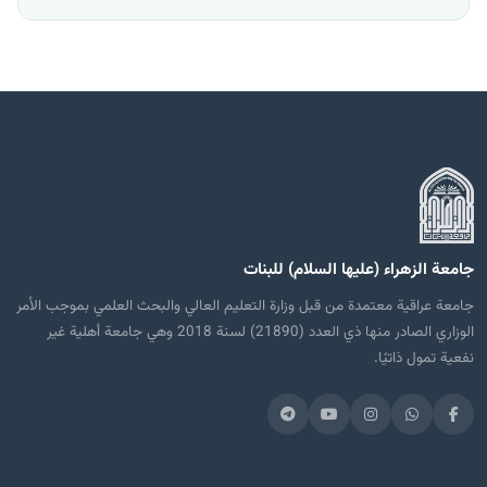
جامعة الزهراء (عليها السلام) للبنات
جامعة عراقية معتمدة من قبل وزارة التعليم العالي والبحث العلمي بموجب الأمر
الوزاري الصادر منها ذي العدد (21890) لسنة 2018 وهي جامعة أهلية غير
نفعية تمول ذاتيًا.